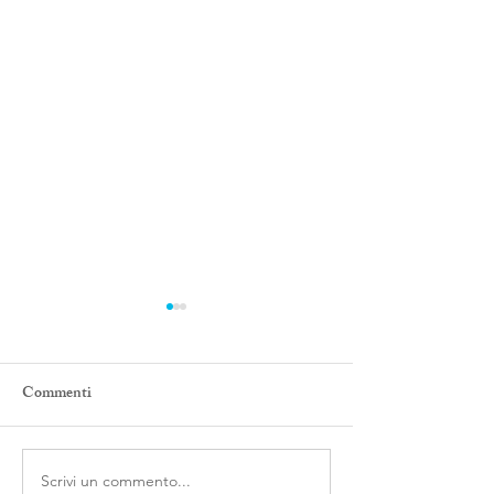
Commenti
LUTTO PREC
Scrivi un commento...
Come ci si ammala?Ovvero