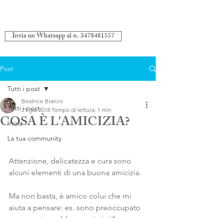
Invia un Whatsapp al n. 3478481557
Post
Tutti i post
Beatrice Bianco
Tutti i post
21 giu 2018
Tempo di lettura: 1 min
COSA È L'AMICIZIA?
Inizia
La tua community
Attenzione, delicatezza e cura sono 
alcuni elementi di una buona amicizia.
Ma non basta, è amico colui che mi 
aiuta a pensare: es. sono preoccupato 