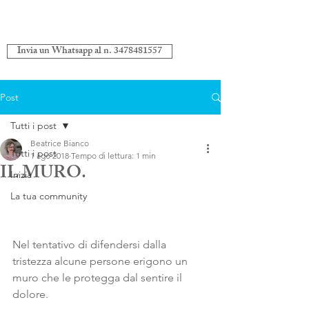
Invia un Whatsapp al n. 3478481557
Post
Tutti i post
Beatrice Bianco
Tutti i post
1 ago 2018
Tempo di lettura: 1 min
IL MURO.
Inizia
La tua community
Nel tentativo di difendersi dalla 
tristezza alcune persone erigono un 
muro che le protegga dal sentire il 
dolore.