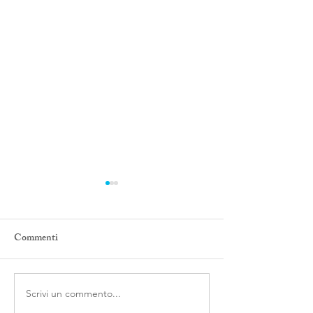
Commenti
LUTTO PREC
Scrivi un commento...
Come ci si ammala?Ovvero