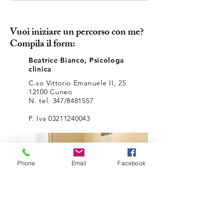
come si diventa tristi,
annoiati, arrabbiati, inibiti,
Vuoi iniziare un percorso con me?
confusi..?
Compila il form:
Beatrice Bianco, Psicologa
clinica
C.so Vittorio Emanuele II, 25
12100 Cuneo
N. tel. 347/8481557
P. Iva
03211240043
Phone
Email
Facebook