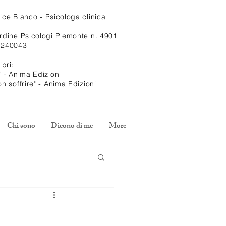
rice
Bianco - Psicologa clinica
Ordine Psicologi Piemonte n. 4901
1240043
ibri:
" - Anima Edizioni
on soffrire" - Anima Edizioni
Chi sono
Dicono di me
More