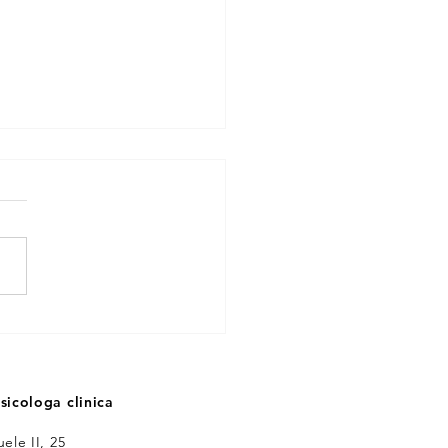
TO PRECOCE
sicologa clinica
ele II, 25