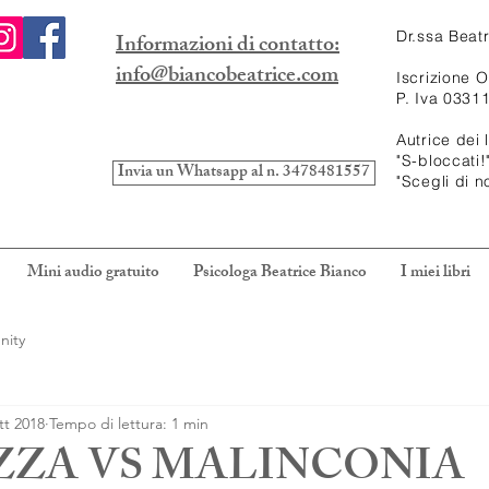
Dr.ssa Beat
Informazioni di contatto:
info@biancobeatrice.com
Iscrizione 
P. Iva 0331
Autrice dei l
"S-bloccati!
Invia un Whatsapp al n. 3478481557
"Scegli di n
Mini audio gratuito
Psicologa Beatrice Bianco
I miei libri
nity
tt 2018
Tempo di lettura: 1 min
ZZA VS MALINCONIA