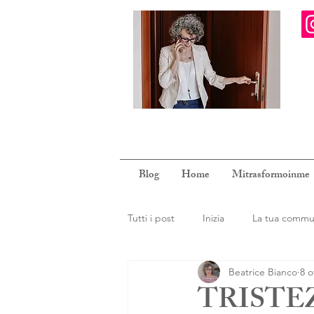
Blog
Home
Mitrasformoinme
Tutti i post
Inizia
La tua commu
Beatrice Bianco
8 o
TRISTE