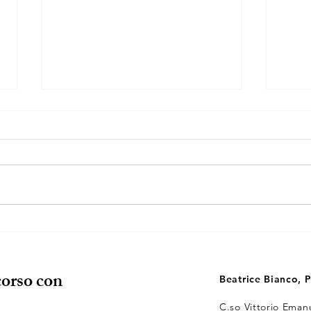
LUT
Come ci si ammala?Ovvero
come si diventa tristi, annoiati,
arrabbiati, inibiti, confusi..?
corso con
Beatrice Bianco, P
C.so Vittorio Emanu