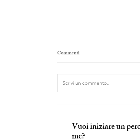
Commenti
Scrivi un commento...
Ho tradito il mio bambino
interiore?
Vuoi iniziare un per
me?