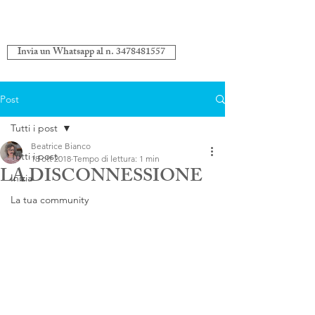
Invia un Whatsapp al n. 3478481557
Post
Tutti i post
Beatrice Bianco
Tutti i post
18 ott 2018
Tempo di lettura: 1 min
LA DISCONNESSIONE
Inizia
La tua community