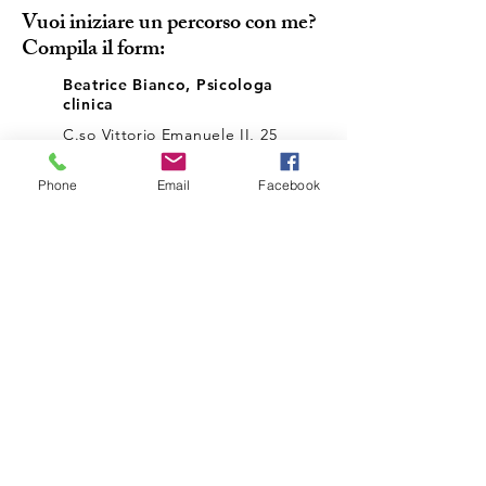
Vuoi iniziare un percorso con me?
confusi..?
Compila il form:
Beatrice Bianco, Psicologa
clinica
C.so Vittorio Emanuele II, 25
12100 Cuneo
N. tel. 347/8481557
Phone
Email
Facebook
P. Iva
03211240043