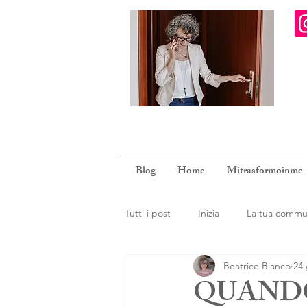
Blog
Home
Mitrasformoinme
Tutti i post
Inizia
La tua commu
Beatrice Bianco
24 
QUANDO