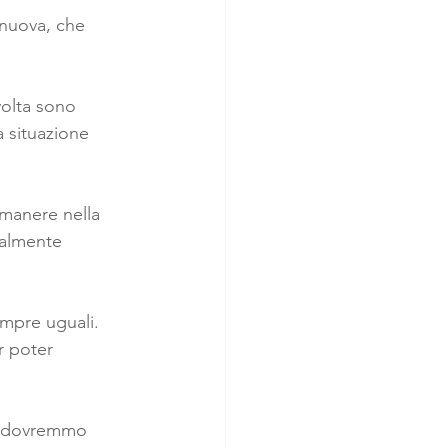
nuova, che 
volta sono 
a situazione 
imanere nella 
nalmente 
empre uguali. 
r poter 
sa dovremmo 