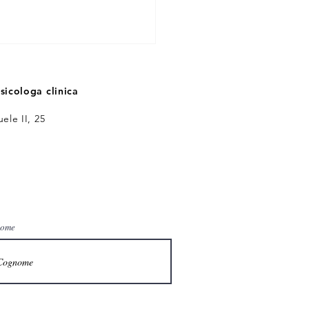
sicologa clinica
ele II, 25
ome