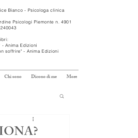
rice
Bianco - Psicologa clinica
Ordine Psicologi Piemonte n. 4901
1240043
ibri:
" - Anima Edizioni
on soffrire" - Anima Edizioni
Chi sono
Dicono di me
More
IONA?