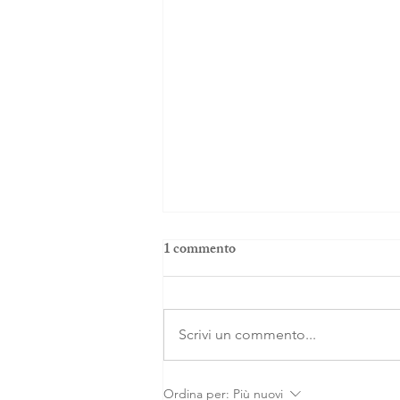
1 commento
Scrivi un commento...
Ho tradito il mio bambino
Ordina per:
Più nuovi