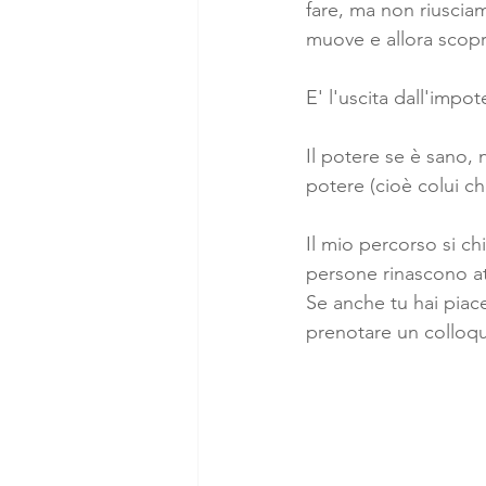
fare, ma non riusciam
muove e allora scopr
E' l'uscita dall'impo
Il potere se è sano, 
potere (cioè colui ch
Il mio percorso si ch
persone rinascono at
Se anche tu hai piac
prenotare un colloqu