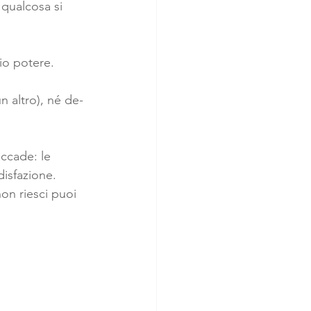
 qualcosa si 
rio potere.
n altro), né de-
ccade: le 
isfazione.
on riesci puoi 