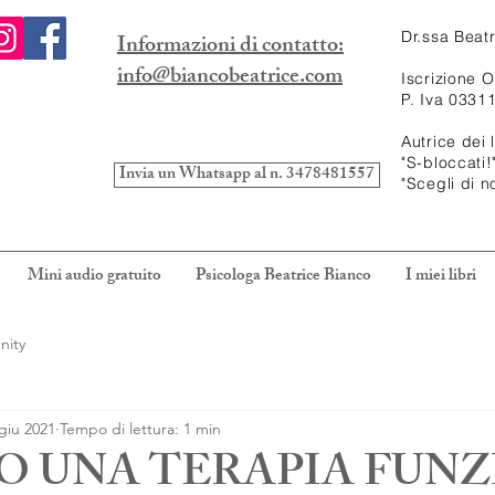
Dr.ssa Beat
Informazioni di contatto:
info@biancobeatrice.com
Iscrizione 
P. Iva 0331
Autrice dei l
"S-bloccati!
Invia un Whatsapp al n. 3478481557
"Scegli di n
Mini audio gratuito
Psicologa Beatrice Bianco
I miei libri
nity
giu 2021
Tempo di lettura: 1 min
 UNA TERAPIA FUNZ