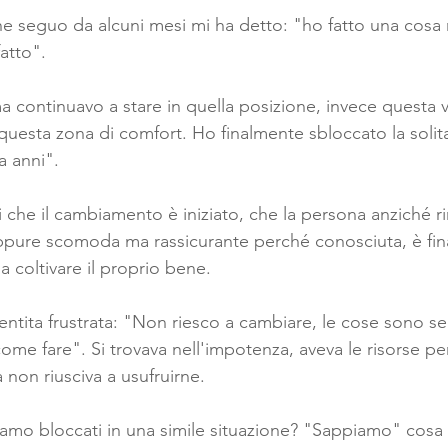
 seguo da alcuni mesi mi ha detto: "ho fatto una cosa 
atto".
a continuavo a stare in quella posizione, invece questa 
 questa zona di comfort. Ho finalmente sbloccato la solit
a anni".
 che il cambiamento è iniziato, che la persona anziché r
eppure scomoda ma rassicurante perché conosciuta, è fi
a coltivare il proprio bene.
sentita frustrata: "Non riesco a cambiare, le cose sono s
ome fare". Si trovava nell'impotenza, aveva le risorse pe
non riusciva a usufruirne.
tiamo bloccati in una simile situazione? "Sappiamo" co