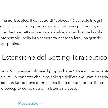
come si diventa tristi, annoiati,
arrabbiati, inibiti, confusi..?
minante, Beatrice. Il concetto di "sblocco" è centrale in ogni 
er facilitare questo processo, soprattutto nei più piccoli, è 
e che trasmetta sicurezza e stabilità, andando oltre la sola 
nte semplici nella loro cameretta possono fare una grande 
esta pagina
.
Estensione del Setting Terapeutico
anza di "muoversi e coltivare il proprio bene". Questo moviment
 sicura, un concetto che in psicologia dell'età evolutiva è crucial
 solo un luogo dove dormire, ma il suo primo mondo, il suo 
 è percepito come sicuro, il sistema nervoso…
Mostra altro