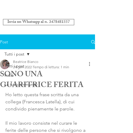
Invia un Whatsapp al n. 3478481557
Post
Tutti i post
Beatrice Bianco
Tutti i post
24 gen 2022
Tempo di lettura: 1 min
SONO UNA
Inizia
GUARITRICE FERITA
La tua community
Ho letto questa frase scritta da una 
collega (Francesca Latella), di cui 
condivido pienamente le parole.
Il mio lavoro consiste nel curare le 
ferite delle persone che si rivolgono a 